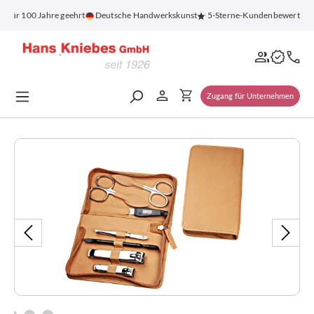
alt springen
für 100 Jahre geehrt
Deutsche Handwerkskunst
5-Sterne-Kundenbewertung
Zugang für Unternehmen
Bildergalerie überspringen