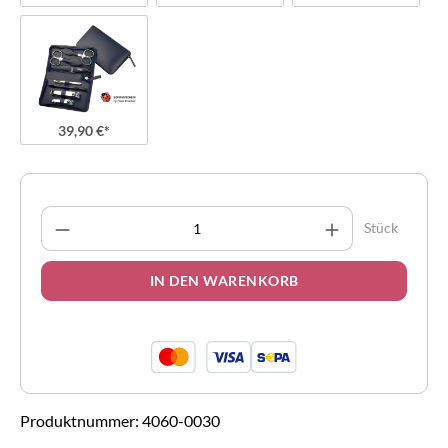
39,90 €*
Produkt Anzahl: Gib den gewünschten Wert 
Stück
IN DEN WARENKORB
Produktnummer:
4060-0030