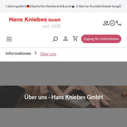
alt springen
0 Jahre geehrt
Deutsche Handwerkskunst
5-Sterne-Kundenbewertung
Kost
Zugang für Unternehmen
Informationen
Über uns
Über uns - Hans Kniebes GmbH