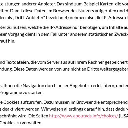
eistungen anderer Anbieter. Das sind zum Beispiel Karten, die v
ten. Damit diese Daten im Browser des Nutzers aufgerufen und da
n als „Dritt-Anbieter“ bezeichnet) nehmen also die IP-Adresse d
er zu nutzen, welche die IP-Adresse nur benötigen, um Inhalte aus
eser Vorgang dient in dem Fall unter anderem statistischen Zwecke
auf hin.
d Textdateien, die vom Server aus auf Ihrem Rechner gespeichert
indung. Diese Daten werden von uns nicht an Dritte weitergege
ns, Ihnen die Navigation durch unser Angebot zu erleichtern, und 
 Programme zu starten.
e Cookies aufzurufen. Dazu müssen im Browser die entsprechende
es deaktiviert werden. Wir weisen allerdings darauf hin, dass dad
chränkt wird. Die Seiten
http://www.aboutads.info/choices/
(USA
Cookies zu verwalten.