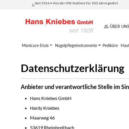
Seit 1926 • Von der IHK Koblenz für 100 Jahre geehrt
springen
Zur Hauptnavigation springen
ÜBER UN
Manicure-Etuis
Nagelpflegeinstrumente
Pediküre
Haut
Datenschutzerklärung
Anbieter und verantwortliche Stelle im S
Hans Kniebes GmbH
Hardy Kniebes
Maarweg 46
53619 Rheinbreitbach