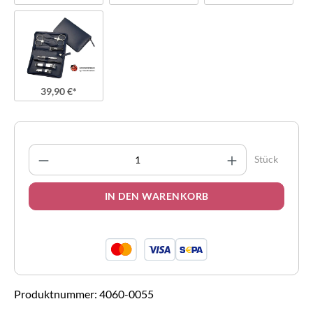
39,90 €*
Produkt Anzahl: Gib den gewünschten Wert 
Stück
IN DEN WARENKORB
Produktnummer:
4060-0055