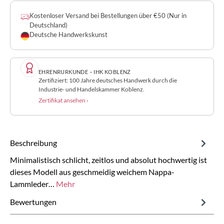
Kostenloser Versand bei Bestellungen über €50 (Nur in
Deutschland)
Deutsche Handwerkskunst
EHRENRURKUNDE – IHK KOBLENZ
Zertifiziert: 100 Jahre deutsches Handwerk durch die
Industrie- und Handelskammer Koblenz.
Zertifikat ansehen ›
Beschreibung
Minimalistisch schlicht, zeitlos und absolut hochwertig ist
dieses Modell aus geschmeidig weichem Nappa-
Lammleder…
Mehr
Bewertungen