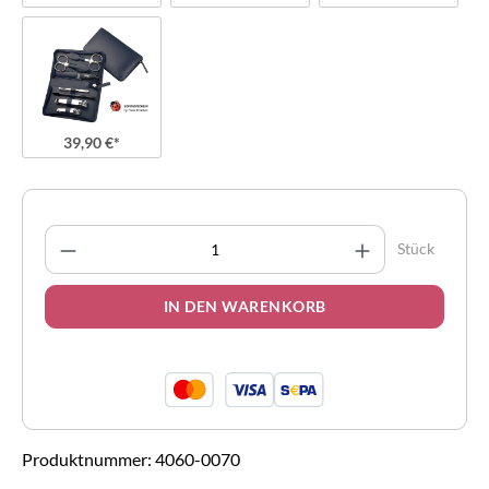
39,90 €*
Produkt Anzahl: Gib den gewünschten Wert 
Stück
IN DEN WARENKORB
Produktnummer:
4060-0070