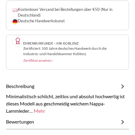
Kostenloser Versand bei Bestellungen über €50 (Nur in
Deutschland)
Deutsche Handwerkskunst
EHRENRURKUNDE – IHK KOBLENZ
Zertifiziert: 100 Jahre deutsches Handwerk durch die
Industrie- und Handelskammer Koblenz.
Zertifikat ansehen ›
Beschreibung
Minimalistisch schlicht, zeitlos und absolut hochwertig ist
dieses Modell aus geschmeidig weichem Nappa-
Lammleder…
Mehr
Bewertungen