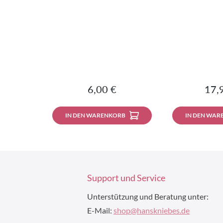
Regulärer Preis:
Regu
6,00 €
17,
IN DEN WARENKORB
IN DEN WAR
Support und Service
Unterstützung und Beratung unter:
E-Mail:
shop@hanskniebes.de