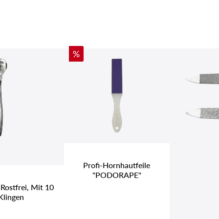
Rabatt
%
Profi-Hornhautfeile
"PODORAPE"
Rostfrei, Mit 10
Klingen