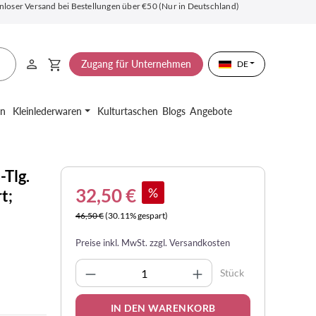
nloser Versand bei Bestellungen über €50 (Nur in Deutschland)
Zugang für Unternehmen
DE
en
Kleinlederwaren
Kulturtaschen
Blogs
Angebote
-Tlg.
32,50 €
%
t;
46,50 €
(30.11% gespart)
Preise inkl. MwSt. zzgl. Versandkosten
Produkt Anzahl: Gib den gewünsc
Stück
IN DEN WARENKORB