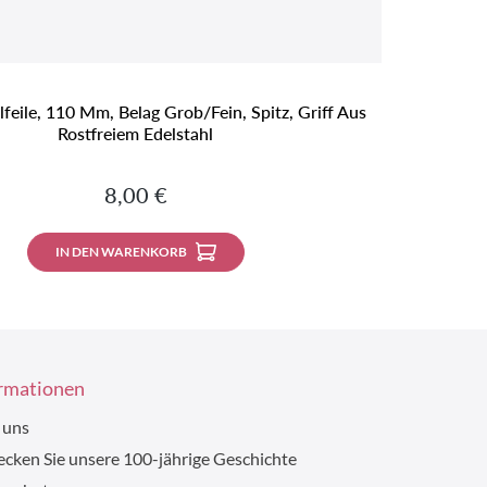
feile, 110 Mm, Belag Grob/fein, Spitz, Griff Aus
Rostfreiem Edelstahl
Regulärer Preis:
8,00 €
IN DEN WARENKORB
rmationen
 uns
cken Sie unsere 100-jährige Geschichte