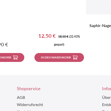
Saphir-Nagel
Verkaufspreis:
12,50 €
Regulärer Preis:
18,50 €
(32.43%
lärer Preis:
90 €
gespart)
ENKORB
IN DEN WARENKORB
Shopservice
Info
AGB
Über
Widerrufsrecht
Entde