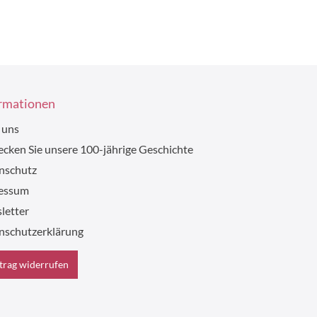
rmationen
 uns
cken Sie unsere 100-jährige Geschichte
nschutz
essum
letter
nschutzerklärung
trag widerrufen