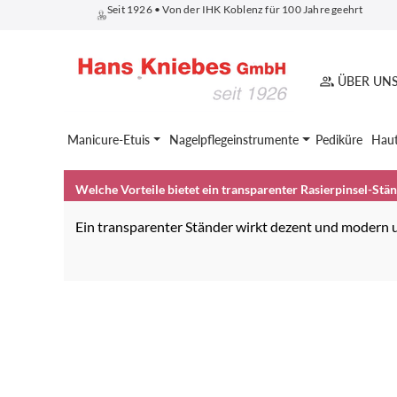
Seit 1926 • Von der IHK Koblenz für 100 Jahre geehrt
springen
Zur Hauptnavigation springen
ÜBER UN
Manicure-Etuis
Nagelpflegeinstrumente
Pediküre
Haut
Welche Vorteile bietet ein transparenter Rasierpinsel-Stä
Ein transparenter Ständer wirkt dezent und modern u