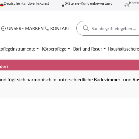
Koste
Deutsche Handwerkskunst
5-Sterne-Kundenbewertung
S
UNSERE MARKEN
KONTAKT
pflegeinstrumente
Körperpflege
Bart und Rasur
Haushaltsscher
nder?
nd fügt sich harmonisch in unterschiedliche Badezimmer- und Ras