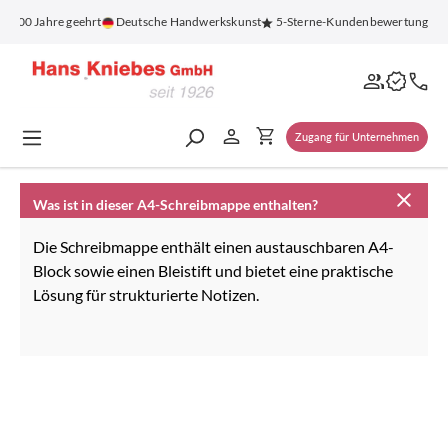
alt springen
r 100 Jahre geehrt
Deutsche Handwerkskunst
5-Sterne-Kundenbewertung
Zugang für Unternehmen
Was ist in dieser A4-Schreibmappe enthalten?
Die Schreibmappe enthält einen austauschbaren A4-
Block sowie einen Bleistift und bietet eine praktische
Lösung für strukturierte Notizen.