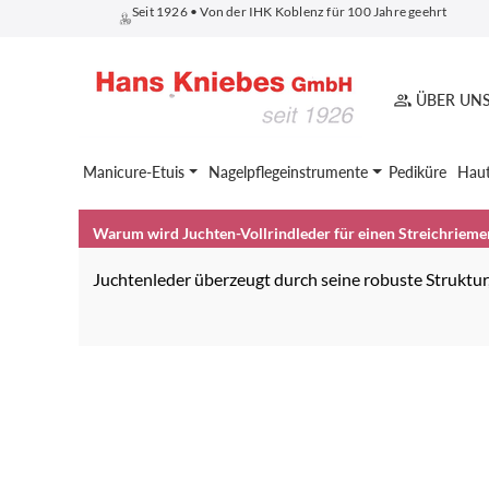
Seit 1926 • Von der IHK Koblenz für 100 Jahre geehrt
springen
Zur Hauptnavigation springen
ÜBER UN
Manicure-Etuis
Nagelpflegeinstrumente
Pediküre
Haut
Warum wird Juchten-Vollrindleder für einen Streichriem
Juchtenleder überzeugt durch seine robuste Struktur