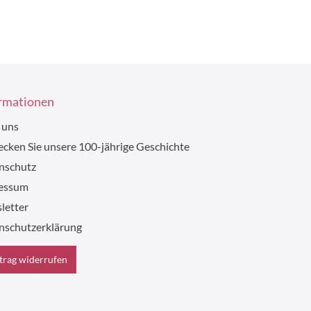
rmationen
 uns
cken Sie unsere 100-jährige Geschichte
nschutz
essum
letter
nschutzerklärung
trag widerrufen