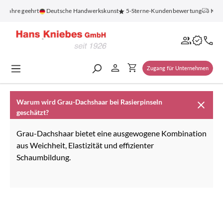
alt springen
0 Jahre geehrt
Deutsche Handwerkskunst
5-Sterne-Kundenbewertung
Koste
Zugang für Unternehmen
Warum wird Grau-Dachshaar bei Rasierpinseln
geschätzt?
Grau-Dachshaar bietet eine ausgewogene Kombination
aus Weichheit, Elastizität und effizienter
Schaumbildung.