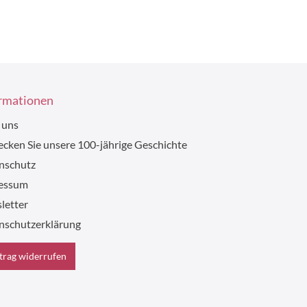
rmationen
 uns
cken Sie unsere 100-jährige Geschichte
nschutz
essum
letter
nschutzerklärung
trag widerrufen