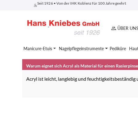
Seit 1926 • Von der IHK Koblenz für 100 Jahre geehrt
springen
Zur Hauptnavigation springen
ÜBER UN
Manicure-Etuis
Nagelpflegeinstrumente
Pediküre
Haut
Warum eignet sich Acryl als Material für einen Rasierpins
Acryl ist leicht, langlebig und feuchtigkeitsbeständig