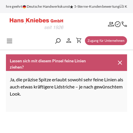
alt springen
0 Jahre geehrt
Deutsche Handwerkskunst
5-Sterne-Kundenbewertung
Koste
Zugang für Unternehmen
Lassen sich mit diesem Pinsel feine Linien
ziehen?
Ja, die präzise Spitze erlaubt sowohl sehr feine Linien als
auch etwas kräftigere Lidstriche – je nach gewünschtem
Look.