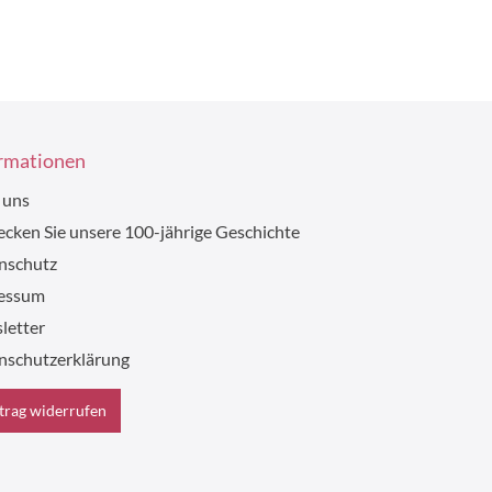
rmationen
 uns
cken Sie unsere 100-jährige Geschichte
nschutz
essum
letter
nschutzerklärung
trag widerrufen