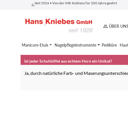
Seit 1926 • Von der IHK Koblenz für 100 Jahre geehrt
springen
Zur Hauptnavigation springen
ÜBER UN
Manicure-Etuis
Nagelpflegeinstrumente
Pediküre
Haut
Ist jeder Schuhlöffel aus echtem Horn ein Unikat?
Ja, durch natürliche Farb- und Maserungsunterschiede