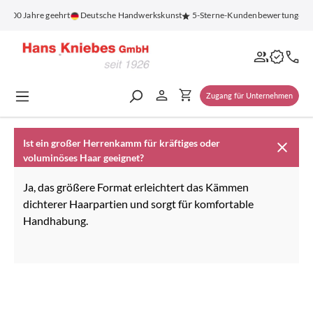
alt springen
r 100 Jahre geehrt
Deutsche Handwerkskunst
5-Sterne-Kundenbewertung
K
Zugang für Unternehmen
Ist ein großer Herrenkamm für kräftiges oder
voluminöses Haar geeignet?
Ja, das größere Format erleichtert das Kämmen
dichterer Haarpartien und sorgt für komfortable
Handhabung.