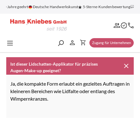
alt springen
100 Jahre geehrt
Deutsche Handwerkskunst
5-Sterne-Kundenbewertung
Ko
Zugang für Unternehmen
Ist dieser Lidschatten-Applikator für präzises
Augen-Make-up geeignet?
Ja, die kompakte Form erlaubt ein gezieltes Auftragen in
kleineren Bereichen wie Lidfalte oder entlang des
Wimpernkranzes.