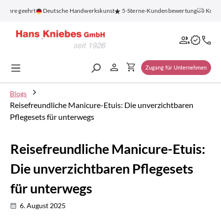
alt springen
re geehrt
Deutsche Handwerkskunst
5-Sterne-Kundenbewertung
Kostenlos
Zugang für Unternehmen
Blogs
Reisefreundliche Manicure-Etuis: Die unverzichtbaren
Pflegesets für unterwegs
Reisefreundliche Manicure-Etuis:
Die unverzichtbaren Pflegesets
für unterwegs
6. August 2025