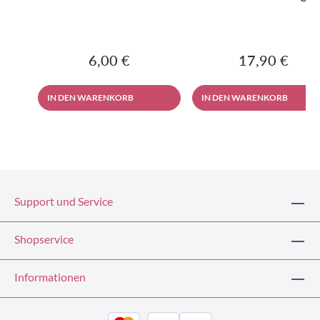
Regulärer Preis:
Regulärer Prei
6,00 €
17,90 €
IN DEN WARENKORB
IN DEN WARENKORB
Support und Service
Shopservice
Informationen