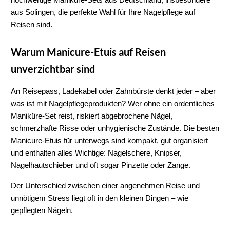
hochwertige 
Maniküre-Sets aus Deutschland
, insbesondere 
aus 
Solingen
, die perfekte Wahl für Ihre Nagelpflege auf 
Reisen sind.
Warum Manicure-Etuis auf Reisen 
unverzichtbar sind
An Reisepass, Ladekabel oder Zahnbürste denkt jeder – aber 
was ist mit 
Nagelpflegeprodukten
? Wer ohne ein ordentliches 
Maniküre-Set
 reist, riskiert abgebrochene Nägel, 
schmerzhafte Risse oder unhygienische Zustände. Die besten 
Manicure-Etuis für unterwegs
 sind kompakt, gut organisiert 
und enthalten alles Wichtige: 
Nagelschere, Knipser, 
Nagelhautschieber
 und oft sogar 
Pinzette oder Zange
.
Der Unterschied zwischen einer angenehmen Reise und 
unnötigem Stress liegt oft in den kleinen Dingen – wie 
gepflegten Nägeln.