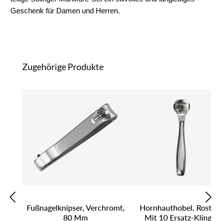
Geschenk für Damen und Herren.
Produktgalerie überspringen
Zugehörige Produkte
Fußnagelknipser, Verchromt,
Hornhauthobel, Rostfre
80 Mm
Mit 10 Ersatz-Klingen