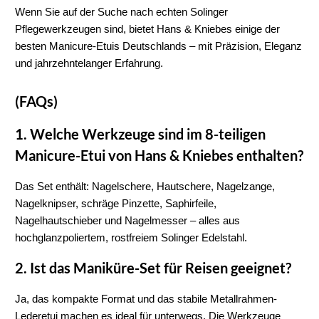
Wenn Sie auf der Suche nach echten 
Solinger 
Pflegewerkzeugen
 sind, bietet 
Hans & Kniebes
 einige der 
besten 
Manicure-Etuis Deutschlands
 – mit Präzision, Eleganz 
und jahrzehntelanger Erfahrung.
(FAQs)
1. Welche Werkzeuge sind im 8-teiligen 
Manicure-Etui von Hans & Kniebes enthalten?
Das Set enthält: 
Nagelschere, Hautschere, Nagelzange, 
Nagelknipser, schräge Pinzette, Saphirfeile, 
Nagelhautschieber
 und 
Nagelmesser
 – alles aus 
hochglanzpoliertem, rostfreiem Solinger Edelstahl
.
2. Ist das Maniküre-Set für Reisen geeignet?
Ja, das kompakte Format und das stabile 
Metallrahmen-
Lederetui
 machen es ideal für unterwegs. Die Werkzeuge 