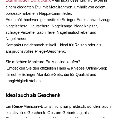
Lammleder Bordeaux
 – ein luxuriöses Maniküre-Set in 
einem eleganten Etui mit Metallrahmen, umhüllt von edlem, 
bordeauxfarbenem Nappa-Lammleder.
Es enthält hochwertige, rostfreie 
Solinger Edelstahlwerkzeuge
: 
Nagelschere, Hautschere, Nagelzange, Nagelknipser, 
schräge Pinzette, Saphirfeile, Nagelhautschieber und 
Nagelmesser
.
Kompakt und dennoch stilvoll – ideal für Reisen oder als 
anspruchsvolles Pflege-Geschenk.
Sie möchten Manicure-Etuis online kaufen?
 Entdecken Sie den offiziellen 
Hans & Kniebes Online-Shop
für echte 
Solinger Maniküre-Sets
, die für Qualität und 
Langlebigkeit stehen.
Ideal auch als Geschenk
Ein 
Reise-Manicure-Etui
 ist nicht nur praktisch, sondern auch 
ein stilvolles Geschenk. Ob zum Geburtstag, als 