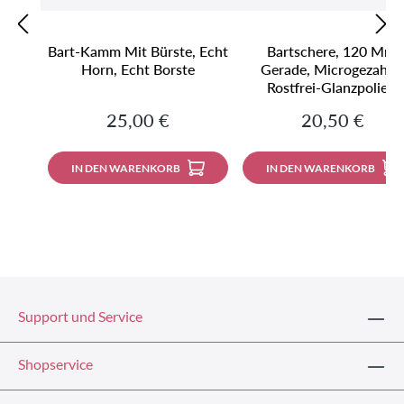
Bart-Kamm Mit Bürste, Echt
Bartschere, 120 Mm,
Horn, Echt Borste
Gerade, Microgezahnt
Rostfrei-Glanzpoliert
Regulärer Preis:
Regulärer Prei
25,00 €
20,50 €
IN DEN WARENKORB
IN DEN WARENKORB
Support und Service
Shopservice