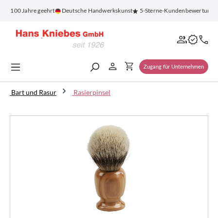
alt springen
ür 100 Jahre geehrt
Deutsche Handwerkskunst
5-Sterne-Kundenbewertung
Zugang für Unternehmen
Bart und Rasur
Rasierpinsel
Bildergalerie überspringen