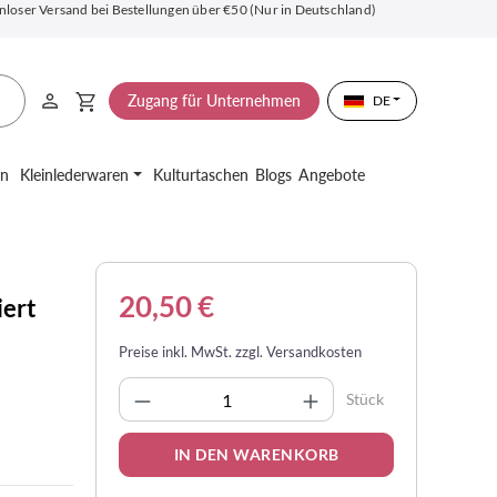
nloser Versand bei Bestellungen über €50 (Nur in Deutschland)
Zugang für Unternehmen
DE
en
Kleinlederwaren
Kulturtaschen
Blogs
Angebote
20,50 €
iert
Preise inkl. MwSt. zzgl. Versandkosten
Produkt Anzahl: Gib den gewünsc
Stück
IN DEN WARENKORB