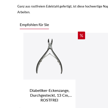
Ganz aus rostfreiem Edelstahl gefertigt, ist diese hochwertige Nag
Arbeiten.
Empfohlen für Sie
Produktgalerie überspringen
Rabatt
%
Diabetiker-Eckenzange,
Durchgesteckt, 13 Cm,
ROSTFREI