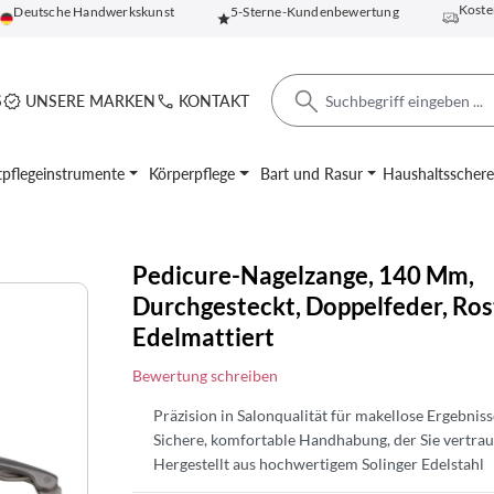
Koste
Deutsche Handwerkskunst
5-Sterne-Kundenbewertung
S
UNSERE MARKEN
KONTAKT
pflegeinstrumente
Körperpflege
Bart und Rasur
Haushaltsscher
Pedicure-Nagelzange, 140 Mm,
Durchgesteckt, Doppelfeder, Rost
Edelmattiert
Bewertung schreiben
Präzision in Salonqualität für makellose Ergebniss
Sichere, komfortable Handhabung, der Sie vertra
Hergestellt aus hochwertigem Solinger Edelstahl