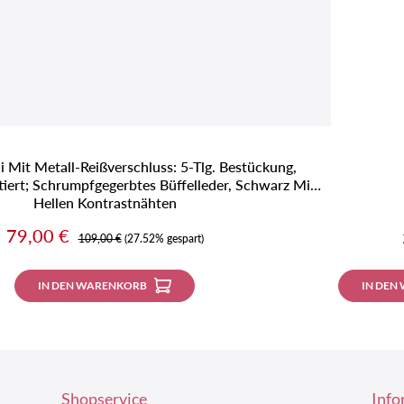
 Mit Metall-Reißverschluss: 5-Tlg. Bestückung,
tiert; Schrumpfgegerbtes Büffelleder, Schwarz Mit
Hellen Kontrastnähten
Verkaufspreis:
79,00 €
Regulärer Preis:
109,00 €
(27.52% gespart)
IN DEN WARENKORB
IN DEN
Shopservice
Info