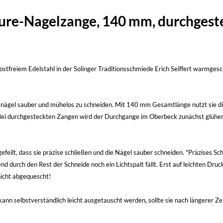
re-Nagelzange, 140 mm, durchgestec
tfreiem Edelstahl in der Solinger Traditionsschmiede Erich Seiffert warmgesch
ßnägel sauber und mühelos zu schneiden. Mit 140 mm Gesamtlänge nutzt sie di
t. Bei durchgesteckten Zangen wird der Durchgange im Oberbeck zunächst glüh
ilt, dass sie präzise schließen und die Nägel sauber schneiden. "Präzises Schl
d durch den Rest der Schneide noch ein Lichtspalt fällt. Erst auf leichten Dru
nicht abgequescht!
kann selbstverständlich leicht ausgetauscht werden, sollte sie nach längerer 