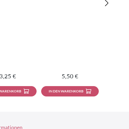
Regulärer Preis:
Regulärer Preis:
3,25 €
5,50 €
 WARENKORB
IN DEN WARENKORB
rmationen