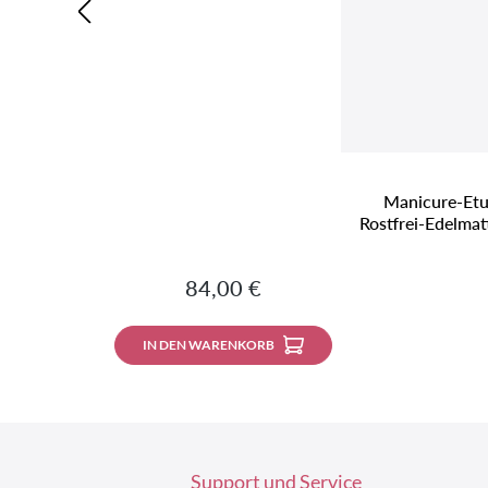
Manicure-Etui
Rostfrei-Edelmat
Regulärer Preis:
84,00 €
IN DEN WARENKORB
Support und Service