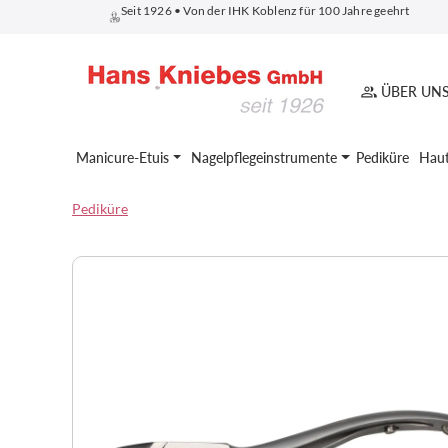
Seit 1926 • Von der IHK Koblenz für 100 Jahre geehrt
springen
Zur Hauptnavigation springen
ÜBER UN
Manicure-Etuis
Nagelpflegeinstrumente
Pediküre
Haut
Pediküre
Bildergalerie überspringen