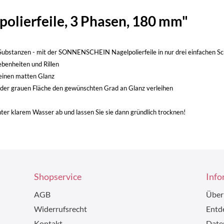
olierfeile, 3 Phasen, 180 mm"
Substanzen - mit der SONNENSCHEIN Nagelpolierfeile in nur drei einfachen Sch
nebenheiten und Rillen
 einen matten Glanz
t der grauen Fläche den gewünschten Grad an Glanz verleihen
nter klarem Wasser ab und lassen Sie sie dann gründlich trocknen!
Shopservice
Info
AGB
Über
Widerrufsrecht
Entde
Kontakt
Date