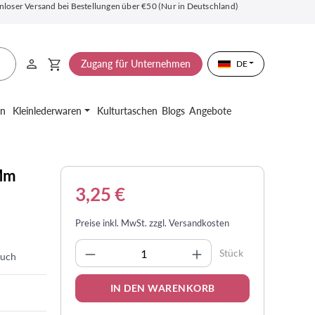
nloser Versand bei Bestellungen über €50 (Nur in Deutschland)
Zugang für Unternehmen
DE
en
Kleinlederwaren
Kulturtaschen
Blogs
Angebote
 Mm
3,25 €
Preise inkl. MwSt. zzgl. Versandkosten
Produkt Anzahl: Gib den gewünsc
Stück
auch
IN DEN WARENKORB