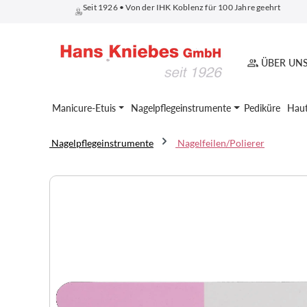
Seit 1926 • Von der IHK Koblenz für 100 Jahre geehrt
springen
Zur Hauptnavigation springen
ÜBER UN
Manicure-Etuis
Nagelpflegeinstrumente
Pediküre
Haut
Nagelpflegeinstrumente
Nagelfeilen/Polierer
Bildergalerie überspringen