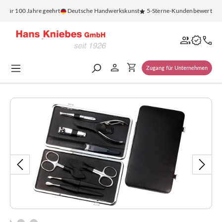
alt springen
 für 100 Jahre geehrt
Deutsche Handwerkskunst
5-Sterne-Kundenbewertung
Zugang für Unternehmen
Bildergalerie überspringen