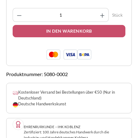
Produkt Anzahl: Gib den gewünschten Wert 
Stück
IN DEN WARENKORB
Produktnummer:
5080-0002
Kostenloser Versand bei Bestellungen über €50 (Nur in
Deutschland)
Deutsche Handwerkskunst
EHRENRURKUNDE – IHK KOBLENZ
Zertifiziert: 100 Jahre deutsches Handwerk durch die
Industrie- und Handelskammer Koblenz.