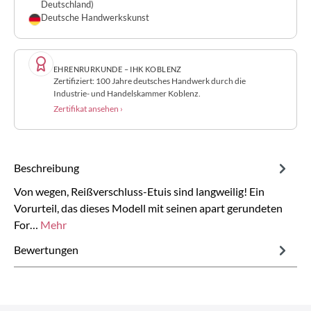
Deutschland)
Deutsche Handwerkskunst
EHRENRURKUNDE – IHK KOBLENZ
Zertifiziert: 100 Jahre deutsches Handwerk durch die
Industrie- und Handelskammer Koblenz.
Zertifikat ansehen ›
Beschreibung
Von wegen, Reißverschluss-Etuis sind langweilig! Ein
Vorurteil, das dieses Modell mit seinen apart gerundeten
For…
Mehr
Bewertungen