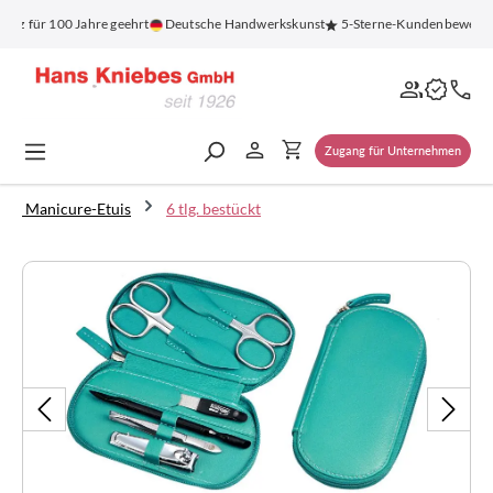
alt springen
nz für 100 Jahre geehrt
Deutsche Handwerkskunst
5-Sterne-Kundenbewertun
Zugang für Unternehmen
Manicure-Etuis
6 tlg. bestückt
Bildergalerie überspringen