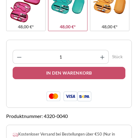
48,00 €*
48,00 €*
48,00 €*
Produkt Anzahl: Gib den gewünschten Wert 
Stück
IN DEN WARENKORB
Produktnummer:
4320-0040
Kostenloser Versand bei Bestellungen über €50 (Nur in