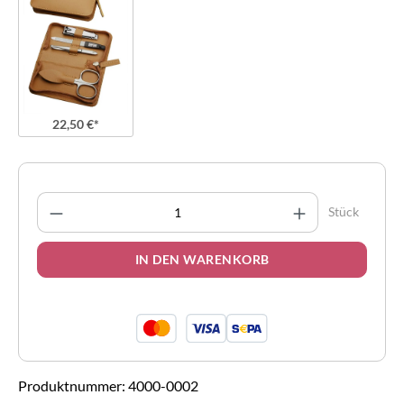
22,50 €*
Produkt Anzahl: Gib den gewünschten Wert 
Stück
IN DEN WARENKORB
Produktnummer:
4000-0002