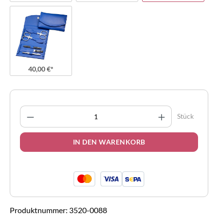
40,00 €*
Produkt Anzahl: Gib den gewünschten Wert 
Stück
IN DEN WARENKORB
Produktnummer:
3520-0088