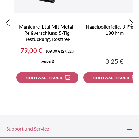
Manicure-Etui Mit Metall-
Nagelpolierfeile, 3 Phas
Reißverschluss: 5-Tlg.
180 Mm
Bestückung, Rostfrei-
Edelmattiert;
Verkaufspreis:
79,00 €
Regulärer Preis:
Schrumpfgegerbtes
109,00 €
(27.52%
Büffelleder, Schwarz Mit
Regulärer Pre
3,25 €
gespart)
Hellen Kontrastnähten
IN DEN WARENKORB
IN DEN WARENKORB
Support und Service