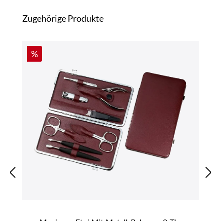
Produktgalerie überspringen
Zugehörige Produkte
Rabatt
%