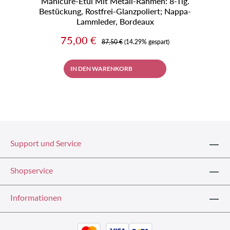
Manicure-Etui Mit Metall-Rahmen: 8-Tlg.
Bestückung, Rostfrei-Glanzpoliert; Nappa-
Lammleder, Bordeaux
Verkaufspreis:
75,00 €
Regulärer Preis:
87,50 €
(14.29% gespart)
IN DEN WARENKORB
Support und Service
Shopservice
Informationen