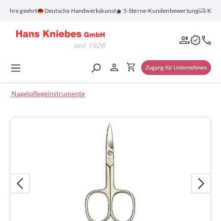
alt springen
 Jahre geehrt
Deutsche Handwerkskunst
5-Sterne-Kundenbewertung
Kosten
Zugang für Unternehmen
Nagelpflegeinstrumente
Bildergalerie überspringen