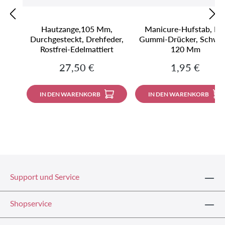
Hautzange,105 Mm,
Manicure-Hufstab, Mi
Durchgesteckt, Drehfeder,
Gummi-Drücker, Schwar
Rostfrei-Edelmattiert
120 Mm
Regulärer Preis:
Regulärer Pre
27,50 €
1,95 €
IN DEN WARENKORB
IN DEN WARENKORB
Support und Service
Shopservice