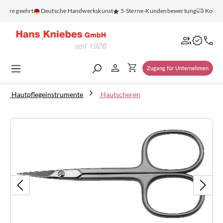
alt springen
ahre geehrt
Deutsche Handwerkskunst
5-Sterne-Kundenbewertung
Kostenlo
Zugang für Unternehmen
Hautpflegeinstrumente
Hautscheren
Bildergalerie überspringen