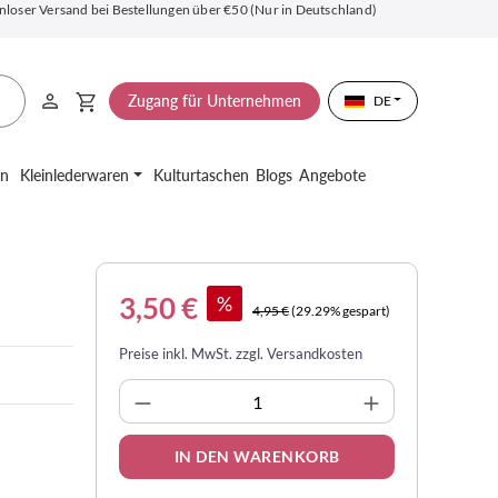
nloser Versand bei Bestellungen über €50 (Nur in Deutschland)
Zugang für Unternehmen
DE
en
Kleinlederwaren
Kulturtaschen
Blogs
Angebote
3,50 €
%
4,95 €
(29.29% gespart)
Preise inkl. MwSt. zzgl. Versandkosten
Produkt Anzahl: Gib den gewünsc
IN DEN WARENKORB