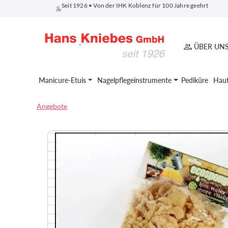
Seit 1926 • Von der IHK Koblenz für 100 Jahre geehrt
springen
Zur Hauptnavigation springen
ÜBER UN
Manicure-Etuis
Nagelpflegeinstrumente
Pediküre
Haut
Angebote
Bildergalerie überspringen