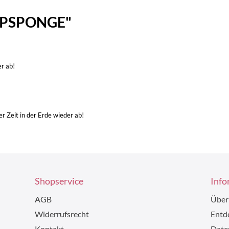
OSPSPONGE"
r ab!
er Zeit in der Erde wieder ab!
Shopservice
Info
AGB
Über
Widerrufsrecht
Entde
Kontakt
Date